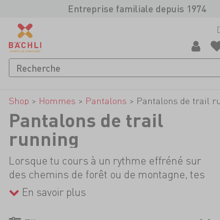
Entreprise familiale depuis 1974
Shop
>
Hommes
>
Pantalons
>
Pantalons de trail r
Pantalons de trail
running
Lorsque tu cours à un rythme effréné sur
des chemins de forêt ou de montagne, tes
pensées doivent être tournées vers la
En savoir plus
prochaine étape et non vers les points de
pression ou de frottement dus à un