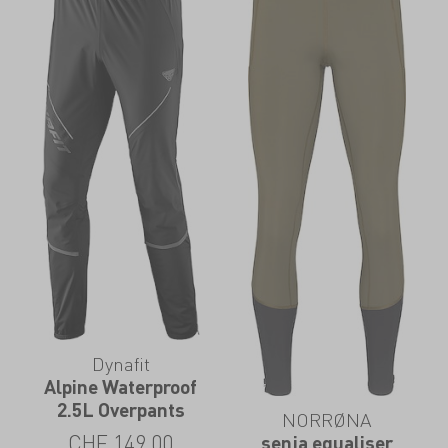
Dynafit
Alpine Waterproof
2.5L Overpants
NORRØNA
CHF
149.00
senja equaliser