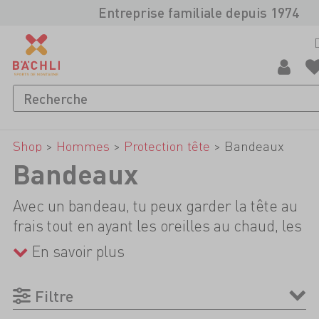
Entreprise familiale depuis 1974
Shop
>
Hommes
>
Protection tête
>
Bandeaux
Bandeaux
Avec un bandeau, tu peux garder la tête au
frais tout en ayant les oreilles au chaud, les
cheveux longs sont tenus à l'écart du
En savoir plus
visage et le vent froid souffle à côté de tes
oreilles au lieu d'y entrer. Ces propriétés
Filtre
rend les bandeaux extrêmement populaires