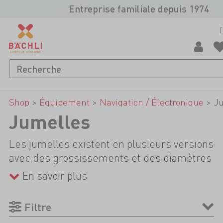
Entreprise familiale depuis 1974
Shop
>
Équipement
>
Navigation / Électronique
>
J
Jumelles
Les jumelles existent en plusieurs versions
avec des grossissements et des diamètres
d'objectif différents. Ceci afin que tu
En savoir plus
puisses toujours trouver les jumelles
adéquates en fonction de l'utilisation
Filtre
prévue. En randonnée, où l'on doit