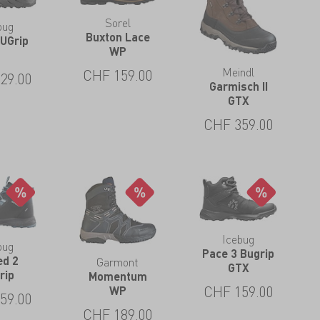
Sorel
bug
Buxton Lace
BUGrip
WP
Meindl
CHF
159.00
29.00
Garmisch II
GTX
CHF
359.00
Icebug
bug
Pace 3 Bugrip
ed 2
Garmont
GTX
rip
Momentum
CHF
159.00
WP
59.00
CHF
189.00