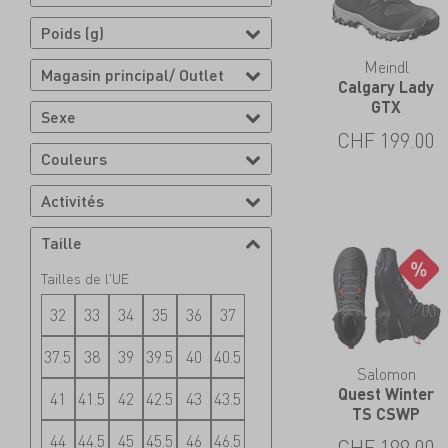
Poids (g)
Meindl
Magasin principal/ Outlet
Calgary Lady
GTX
Sexe
CHF
199.00
Couleurs
Activités
Taille
Tailles de l'UE
32
33
34
35
36
37
37.5
38
39
39.5
40
40.5
Salomon
Quest Winter
41
41.5
42
42.5
43
43.5
TS CSWP
44
44.5
45
45.5
46
46.5
CHF
199.00