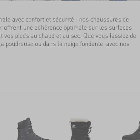
ale avec confort et sécurité : nos chaussures de
r offrent une adhérence optimale sur les surfaces
t vos pieds au chaud et au sec. Que vous fassiez de
 la poudreuse ou dans la neige fondante, avec nos
 serez parfaitement équipé pour l'hiver. Découvrez
s
es chaussures de randonnée d'hiver adaptées à vos