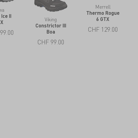
Merrell
wa
Thermo Rogue
Ice II
Viking
6 GTX
TX
Constrictor III
CHF
129.00
99.00
Boa
CHF
99.00