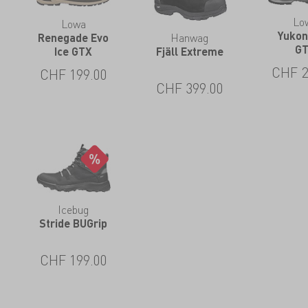
Lo
Lowa
Yukon 
Hanwag
Renegade Evo
G
Fjäll Extreme
Ice GTX
CHF
2
CHF
199.00
CHF
399.00
Icebug
Stride BUGrip
CHF
199.00