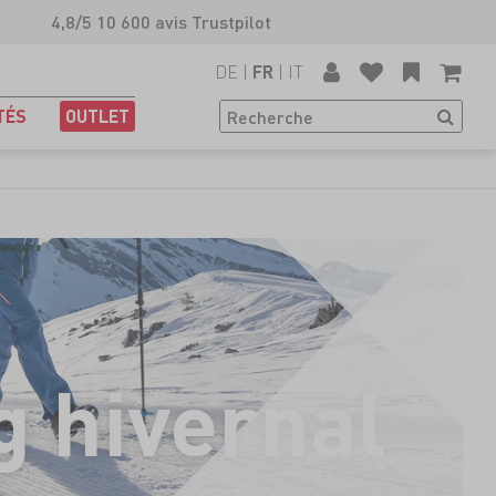
4,8/5 10 600 avis Trustpilot
DE
|
|
IT
FR
TÉS
OUTLET
g hivernal