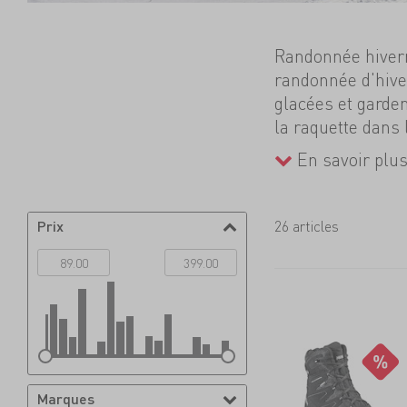
Randonnée hivern
randonnée d'hive
glacées et garden
la raquette dans
chaussures, vous
En savoir plu
dès maintenant l
besoins !
Prix
26 articles
Marques