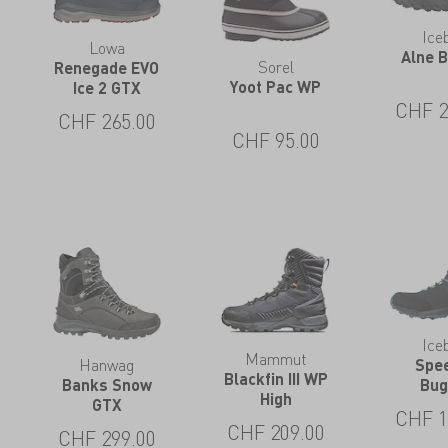
Ice
Lowa
Alne 
Sorel
Renegade EVO
Yoot Pac WP
Ice 2 GTX
CHF
2
CHF
265.00
CHF
95.00
Ice
Mammut
Hanwag
Spe
Blackfin III WP
Banks Snow
Bug
High
GTX
CHF
1
CHF
209.00
CHF
299.00