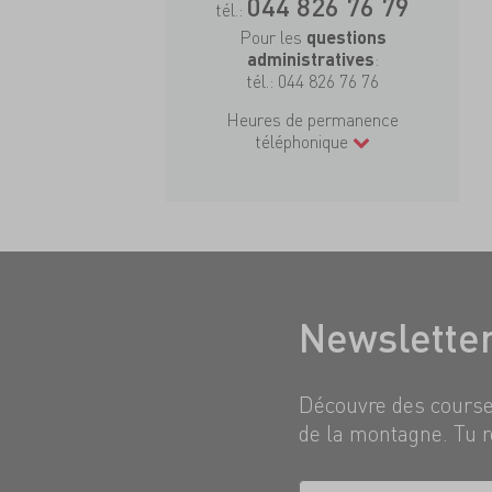
044 826 76 79
tél.:
Pour les
questions
:
administratives
tél.:
044 826 76 76
Heures de permanence
téléphonique
Newslette
Découvre des courses
de la montagne. Tu r