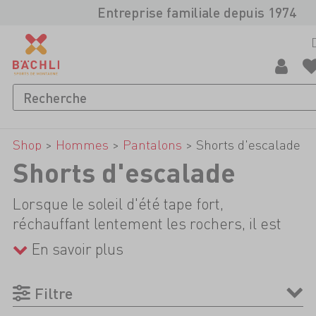
Entreprise familiale depuis 1974
Shop
>
Hommes
>
Pantalons
>
Shorts d'escalade
Shorts d'escalade
Lorsque le soleil d'été tape fort,
réchauffant lentement les rochers, il est
temps d'enfiler un short d'escalade léger.
En savoir plus
Voies de plusieurs longueurs au caractère
alpin, jardins d'escalade sportive ou blocs:
Filtre
les shorts d'escalade sont parfaits pour