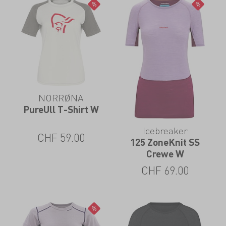
NORRØNA
PureUll T-Shirt W
Icebreaker
CHF
59.00
125 ZoneKnit SS
Crewe W
CHF
69.00