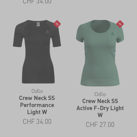
CHF
34.00
Odlo
Odlo
Crew Neck SS
Crew Neck SS
Performance
Active F-Dry Light
Light W
W
CHF
34.00
CHF
27.00