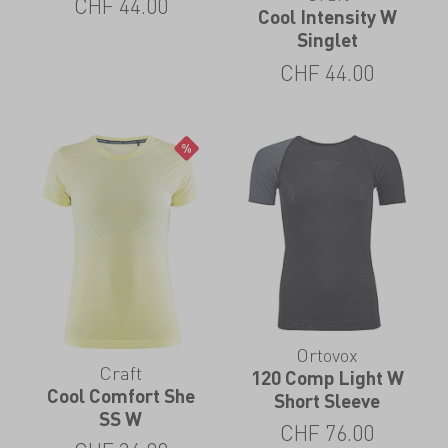
CHF
44.00
Cool Intensity W
Singlet
CHF
44.00
Ortovox
Craft
120 Comp Light W
Cool Comfort She
Short Sleeve
SS W
CHF
76.00