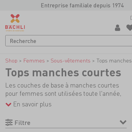
Entreprise familiale depuis 1974
Shop
>
Femmes
>
Sous-vêtements
>
Tops manches
Tops manches courtes
Les couches de base à manches courtes
pour femmes sont utilisées toute l'année,
que ce soit pour les randonnées estivales
En savoir plus
en montagne, les nuits fraîches en bivouac
ou en hiver pour les randonnées à ski, en
Filtre
raquettes ou l'escalade sur glace. Le tissu