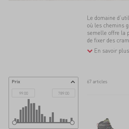
Le domaine d'ut
où les chemins 
semelle offre la 
de fixer des cram
entièrement rigid
En savoir plu
déroulé du pied, 
cascade de glace,
Prix
67 articles