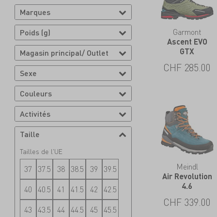
Marques
Garmont
Poids (g)
Ascent EVO
GTX
Magasin principal/ Outlet
CHF
285.00
Sexe
Couleurs
Activités
Taille
Tailles de l'UE
Meindl
37
37.5
38
38.5
39
39.5
Air Revolution
4.6
40
40.5
41
41.5
42
42.5
CHF
339.00
43
43.5
44
44.5
45
45.5