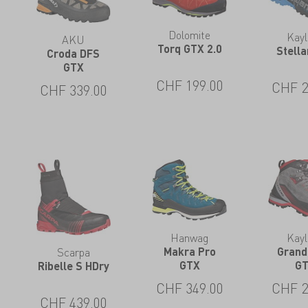
Dolomite
Kay
AKU
Torq GTX 2.0
Stell
Croda DFS
GTX
CHF
199.00
CHF
2
CHF
339.00
Hanwag
Kay
Scarpa
Makra Pro
Grand
GTX
G
Ribelle S HDry
CHF
349.00
CHF
2
CHF
439.00