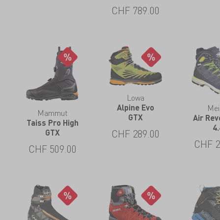
CHF
789.00
Lowa
Mei
Alpine Evo
Mammut
GTX
Air Rev
Taiss Pro High
4.
CHF
289.00
GTX
CHF
2
CHF
509.00