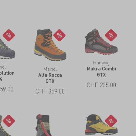
Hanwag
ndl
Meindl
Makra Combi
olution
GTX
Alta Rocca
4
GTX
CHF
235.00
59.00
CHF
359.00