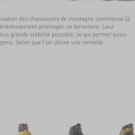
ilisation des chaussures de montagne commence là
généreusement aménagés se terminent. Leur
plus grande stabilité possible, ce qui permet aussi
pons. Selon que l'on utilise une semelle
e ou offrant un peu plus de flexibilité pour le
s
la chaussure se sent plus à l'aise en alpinisme, en
 en randonnée glaciaire ou en via ferrata.