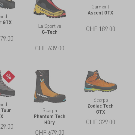
Garmont
Ascent GTX
land
ar GTX
La Sportiva
CHF
189.00
G-Tech
79.00
CHF
639.00
Scarpa
land
Zodiac Tech
Scarpa
 Tour
GTX
Phantom Tech
TX
CHF
329.00
HDry
29.00
CHF
679.00