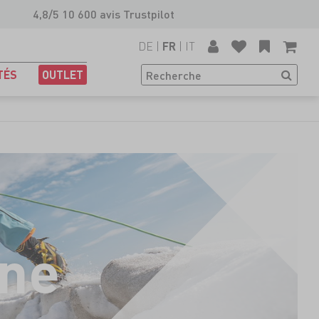
4,8/5 10 600 avis Trustpilot
DE
|
|
IT
FR
TÉS
OUTLET
gne