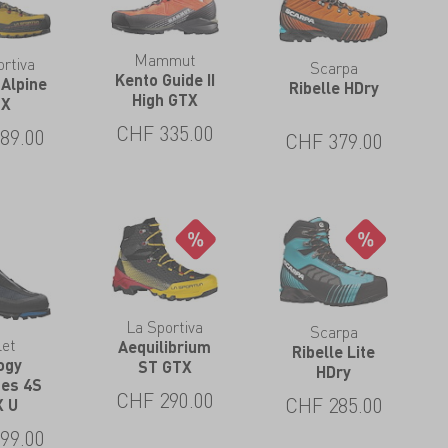
Mammut
rtiva
Scarpa
Kento Guide II
 Alpine
Ribelle HDry
High GTX
TX
CHF
335.00
89.00
CHF
379.00
La Sportiva
Scarpa
let
Aequilibrium
Ribelle Lite
ogy
ST GTX
HDry
ses 4S
CHF
290.00
CHF
285.00
X U
99.00