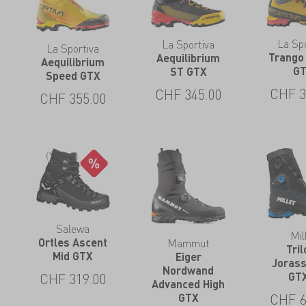
La Spo
La Sportiva
La Sportiva
Trango
Aequilibrium
Aequilibrium
G
ST GTX
Speed GTX
CHF
3
CHF
345.00
CHF
355.00
Salewa
Mil
Mammut
Ortles Ascent
Tril
Mid GTX
Eiger
Joras
Nordwand
GT
CHF
319.00
Advanced High
CHF
6
GTX