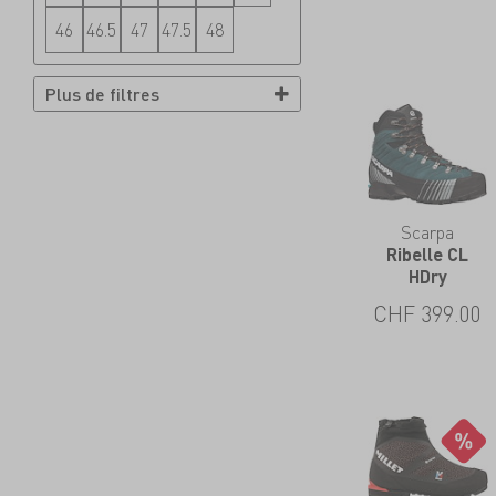
46
46.5
47
47.5
48
Plus de filtres
Scarpa
Ribelle CL
HDry
CHF
399.00