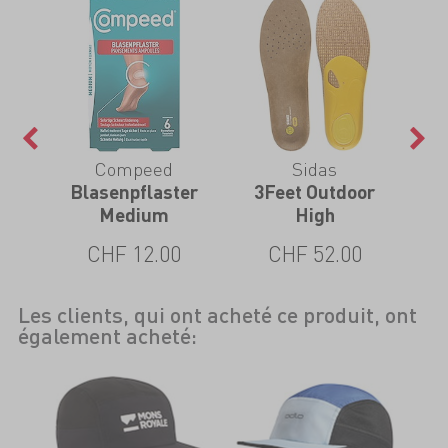
Compeed
Sidas
e
Blasenpflaster
3Feet Outdoor
3Fe
Medium
High
CHF 12.00
CHF 52.00
Les clients, qui ont acheté ce produit, ont
également acheté: