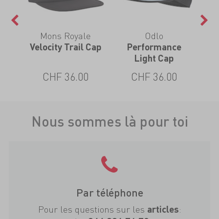
Mons Royale
Odlo
GTX
Velocity Trail Cap
Performance
Ri
Light Cap
0
CHF 36.00
CHF 36.00
Nous sommes là pour toi
Par téléphone
Pour les questions sur les
:
articles