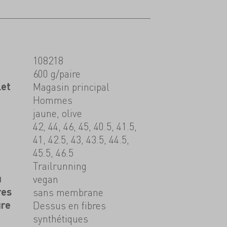
108218
600 g/paire
let
Magasin principal
Hommes
jaune, olive
42, 44, 46, 45, 40.5, 41.5,
41, 42.5, 43, 43.5, 44.5,
45.5, 46.5
Trailrunning
u
vegan
res
sans membrane
ure
Dessus en fibres
synthétiques