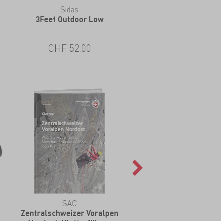
Sidas
Nikwax
3Feet Outdoor Low
Stoff & Leder Spray
CHF 52.00
CHF 13.00
SAC
Zentralschweizer Voralpen