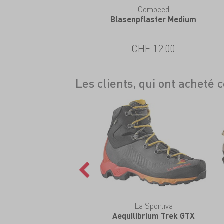
eZeefit
Compeed
kle Bootie Ultrathin
Blasenpflaster Medium
CHF 36.00
CHF 12.00
Les clients, qui ont acheté 
La Sportiva
Aequilibrium Trek GTX