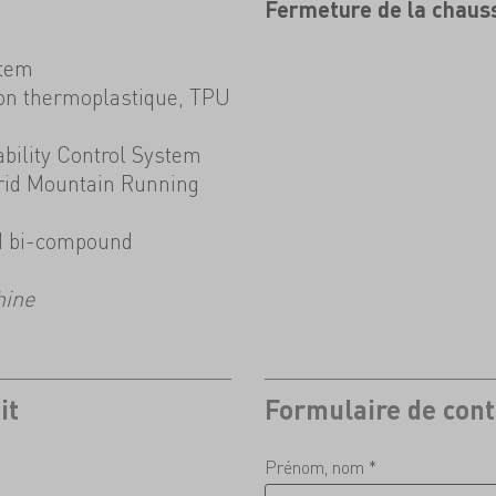
Fermeture de la chaus
stem
tion thermoplastique, TPU
ability Control System
brid Mountain Running
ed bi-compound
hine
it
Formulaire de cont
Prénom, nom *