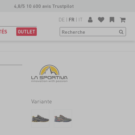
4,8/5 10 600 avis Trustpilot
DE
|
|
IT
FR
TÉS
OUTLET
Variante