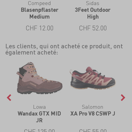
Compeed
Sidas
e
Blasenpflaster
3Feet Outdoor
3Fe
Medium
High
CHF 12.00
CHF 52.00
Les clients, qui ont acheté ce produit, ont
également acheté:
Lowa
Salomon
 Mid
Wandax GTX MID
XA Pro V8 CSWP J
Sh
JR
CHF 125.00
CHF 55.00