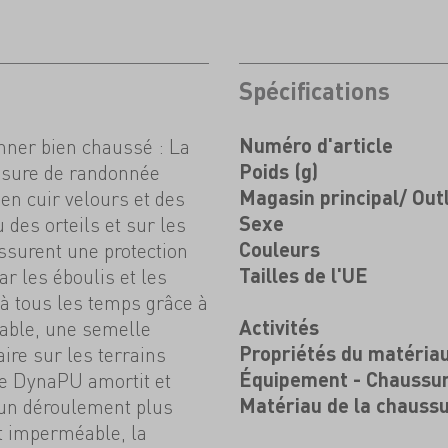
Spécifications
onner bien chaussé : La
Numéro d'article
sure de randonnée
Poids (g)
en cuir velours et des
Magasin principal/ Out
des orteils et sur les
Sexe
assurent une protection
Couleurs
r les éboulis et les
Tailles de l'UE
à tous les temps grâce à
ble, une semelle
Activités
re sur les terrains
Propriétés du matéria
re DynaPU amortit et
Équipement - Chaussu
 un déroulement plus
Matériau de la chauss
et imperméable, la