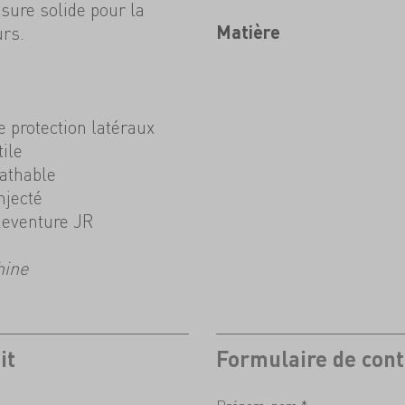
ure solide pour la
rs.
Matière
e protection latéraux
tile
athable
njecté
keventure JR
hine
it
Formulaire de cont