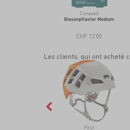
eZeefit
Compeed
kle Bootie Ultrathin
Blasenpflaster Medium
CHF 36.00
CHF 12.00
Les clients, qui ont acheté 
Petzl