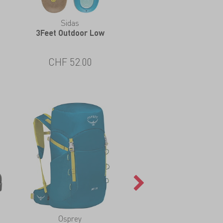
Sidas
Nikwax
3Feet Outdoor Low
Stoff & Leder Spray
CHF 52.00
CHF 13.00
Osprey