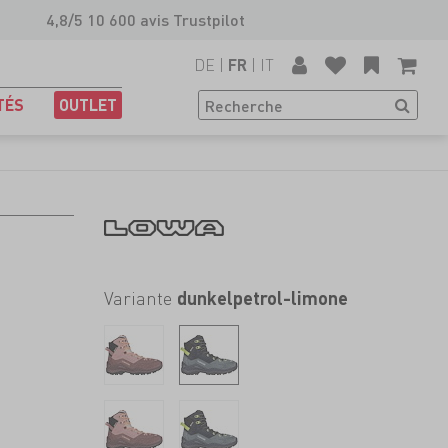
4,8/5 10 600 avis Trustpilot
DE
|
|
IT
FR
TÉS
OUTLET
Variante
dunkelpetrol-limone