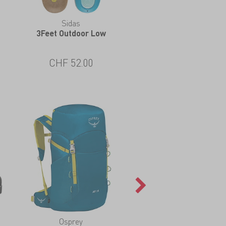
Sidas
Nikwax
3Feet Outdoor Low
Stoff & Leder Spray
CHF 52.00
CHF 13.00
Osprey