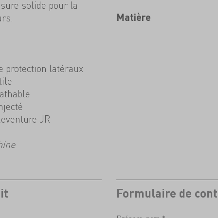
ure solide pour la
rs.
Matière
e protection latéraux
tile
athable
njecté
keventure JR
hine
it
Formulaire de cont