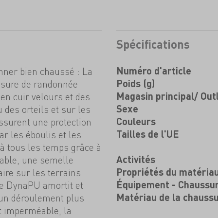
Spécifications
onner bien chaussé : La
Numéro d'article
sure de randonnée
Poids (g)
en cuir velours et des
Magasin principal/ Out
des orteils et sur les
Sexe
assurent une protection
Couleurs
r les éboulis et les
Tailles de l'UE
à tous les temps grâce à
ble, une semelle
Activités
re sur les terrains
Propriétés du matéria
re DynaPU amortit et
Équipement - Chaussu
 un déroulement plus
Matériau de la chauss
et imperméable, la