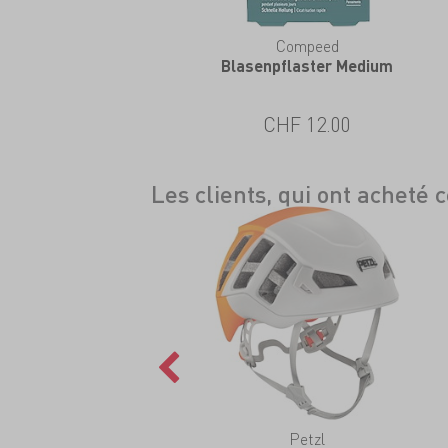
eZeefit
Compeed
kle Bootie Ultrathin
Blasenpflaster Medium
CHF 36.00
CHF 12.00
Les clients, qui ont acheté 
Petzl