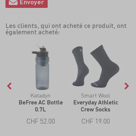
Les clients, qui ont acheté ce produit, ont
également acheté:
Katadyn
Smart Wool
B
i
BeFree AC Bottle
Everyday Athletic
T
0.7L
Crew Socks
CHF 52.00
CHF 19.00