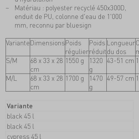
Matériau : polyester recyclé 450x300D,
enduit de PU, colonne d'eau de 1'000
mm, reconnu par bluesign
Variante
Dimensions
Poids
Poids
Longueur
régulier
réduit
du dos
S/M
68 x 33 x 28
1550 g
1320
43-51 cm
1
cm
g
M/L
68 x 33 x 28
1700 g
1470
49-57 cm
1
cm
g
Variante
black 45 l
black 45 l
cypress 45 l