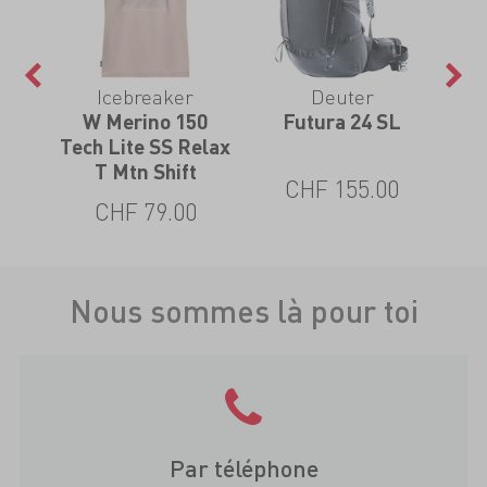
Icebreaker
Deuter
 S
W Merino 150
Futura 24 SL
Tech Lite SS Relax
T Mtn Shift
0
CHF 155.00
CHF 79.00
Nous sommes là pour toi
Par téléphone