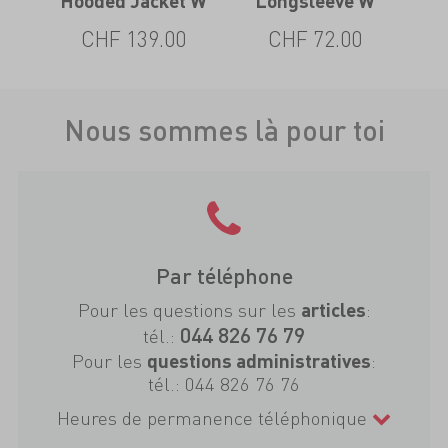
 W
Hooded Jacket W
Longsleeve W
CHF 139.00
CHF 72.00
Nous sommes là pour toi
Par téléphone
Pour les questions sur les
:
articles
044 826 76 79
tél.:
Pour les
:
questions administratives
tél.:
044 826 76 76
Heures de permanence téléphonique