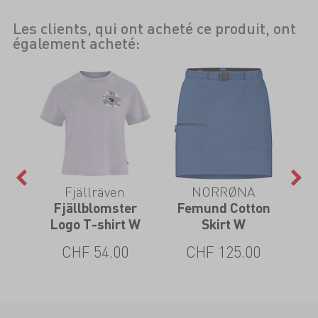
Les clients, qui ont acheté ce produit, ont
également acheté:
Fjällräven
NORRØNA
ket
Fjällblomster
Femund Cotton
Logo T-shirt W
Skirt W
0
CHF 54.00
CHF 125.00