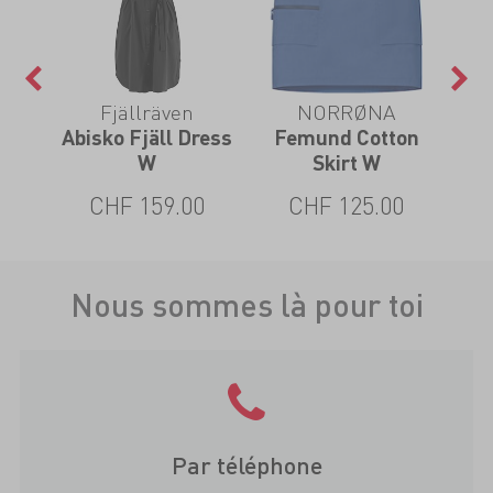
Fjällräven
NORRØNA
W
Abisko Fjäll Dress
Femund Cotton
S
W
Skirt W
CHF 159.00
CHF 125.00
Nous sommes là pour toi
Par téléphone