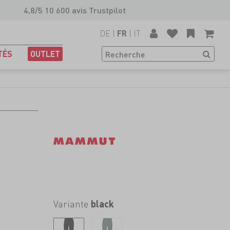
4,8/5 10 600 avis Trustpilot
DE
|
|
IT
FR
TÉS
OUTLET
Variante
black