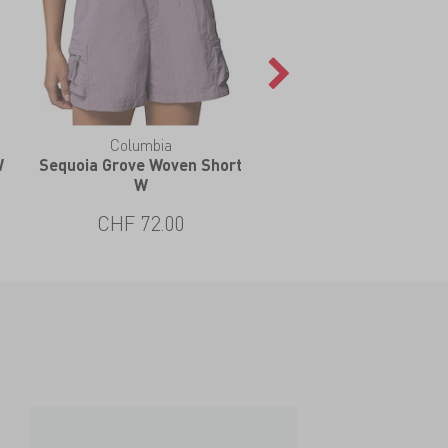
Columbia
W
Sequoia Grove Woven Short
W
CHF 72.00