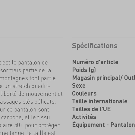
Spécifications
est le pantalon de
Numéro d'article
sormais partie de la
Poids (g)
montagnes font partie
Magasin principal/ Out
e un stretch quadri-
Sexe
e liberté de mouvement et
Couleurs
assages clés délicats.
Taille internationale
our ce pantalon sont
Tailles de l'UE
 carbone, et le tissu
Activités
olaire 50+ pour protéger
Équipement - Pantalo
e tenue, la taille est