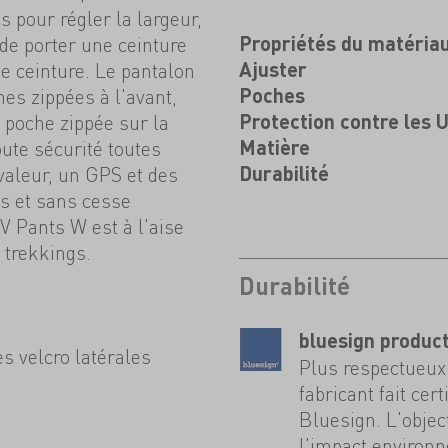
s pour régler la largeur,
 de porter une ceinture
Propriétés du matéria
e ceinture. Le pantalon
Ajuster
es zippées à l'avant,
Poches
 poche zippée sur la
Protection contre les 
oute sécurité toutes
Matière
 valeur, un GPS et des
Durabilité
s et sans cesse
IV Pants W est à l'aise
 trekkings.
Durabilité
bluesign produc
es velcro latérales
Plus respectueux 
fabricant fait cer
Bluesign. L'objec
l'impact environ