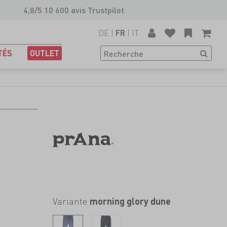
4,8/5 10 600 avis Trustpilot
DE
|
|
IT
FR
TÉS
OUTLET
Variante
morning glory dune