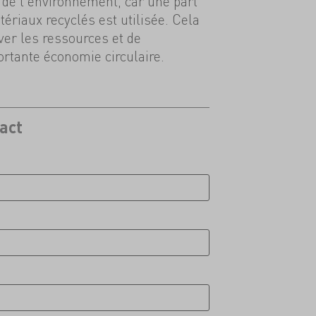
de l'environnement, car une part
ériaux recyclés est utilisée. Cela
er les ressources et de
rtante économie circulaire.
act