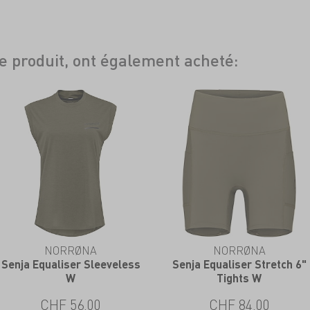
ce produit, ont également acheté:
NORRØNA
NORRØNA
Senja Equaliser Sleeveless
Senja Equaliser Stretch 6"
W
Tights W
CHF 56.00
CHF 84.00