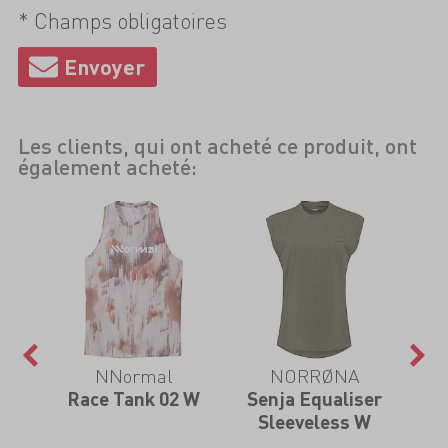
* Champs obligatoires
Les clients, qui ont acheté ce produit, ont
également acheté:
NNormal
NORRØNA
Race Tank 02 W
Senja Equaliser
Se
Sleeveless W
St