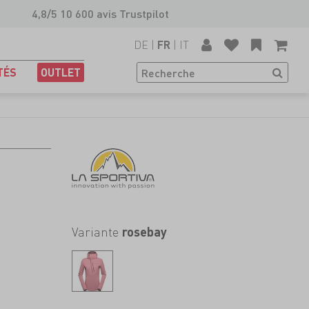
4,8/5 10 600 avis Trustpilot
DE
|
|
IT
FR
TÉS
OUTLET
Variante
rosebay