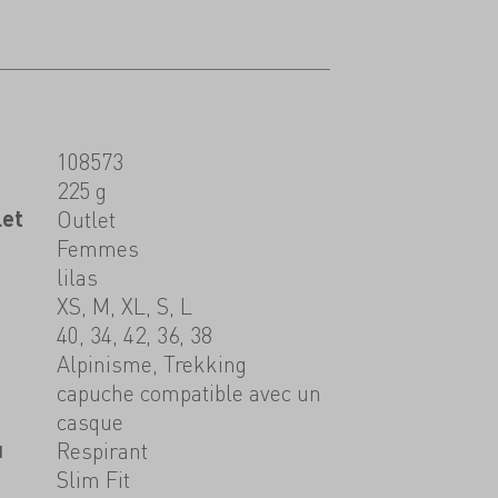
108573
225 g
let
Outlet
Femmes
lilas
XS, M, XL, S, L
40, 34, 42, 36, 38
Alpinisme, Trekking
capuche compatible avec un
casque
u
Respirant
Slim Fit