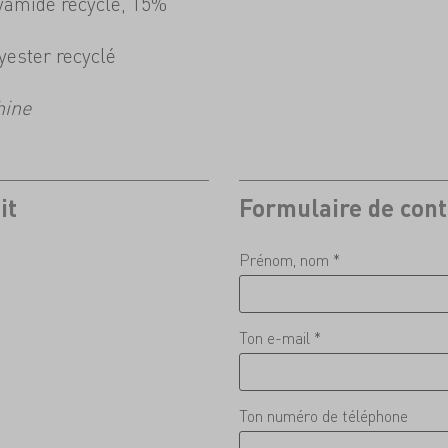
lyamide recyclé, 15%
yester recyclé
hine
it
Formulaire de cont
Prénom, nom *
Ton e-mail *
Ton numéro de téléphone