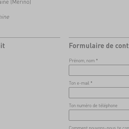
aine (Mérino)
hine
it
Formulaire de cont
Prénom, nom *
Ton e-mail *
Ton numéro de téléphone
Comment pouvons-nous te con