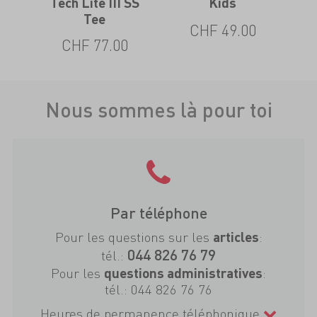
 W
Tech Lite III SS
Kids
Tee
CHF 49.00
CHF 77.00
Nous sommes là pour toi
Par téléphone
Pour les questions sur les
:
articles
044 826 76 79
tél.:
Pour les
:
questions administratives
tél.:
044 826 76 76
Heures de permanence téléphonique