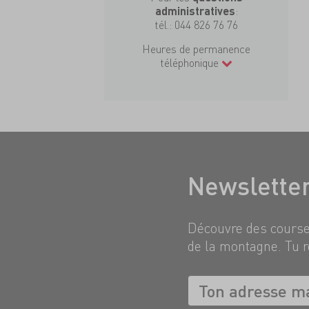
:
administratives
tél.:
044 826 76 76
Heures de permanence
téléphonique
Newslette
Découvre des courses
de la montagne. Tu r