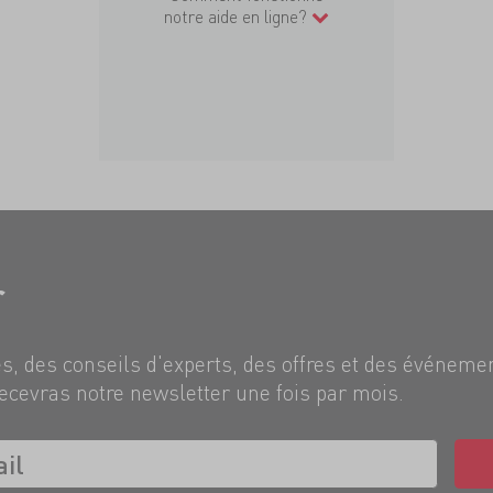
notre aide en ligne?
r
, des conseils d'experts, des offres et des événeme
ecevras notre newsletter une fois par mois.