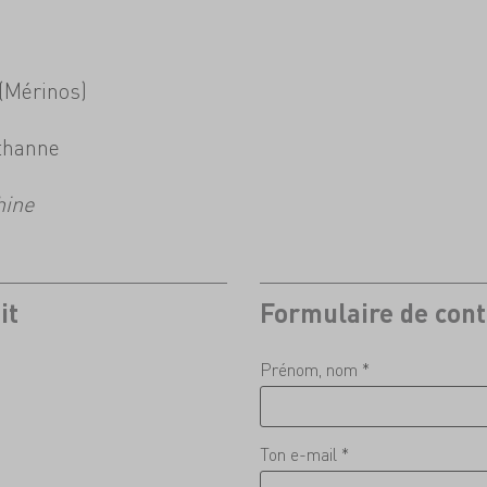
 (Mérinos)
sthanne
hine
it
Formulaire de cont
Prénom, nom *
Ton e-mail *