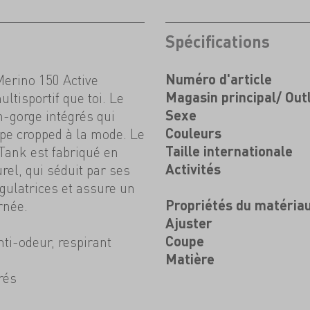
Spécifications
Merino 150 Active
Numéro d'article
ltisportif que toi. Le
Magasin principal/ Out
-gorge intégrés qui
Sexe
pe cropped à la mode. Le
Couleurs
ank est fabriqué en
Taille internationale
rel, qui séduit par ses
Activités
gulatrices et assure un
rnée.
Propriétés du matéria
Ajuster
ti-odeur, respirant
Coupe
Matière
rés