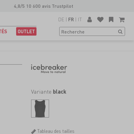
4,8/5 10 600 avis Trustpilot
DE
|
|
IT
FR
TÉS
OUTLET
Variante
black
Tableau des tailles