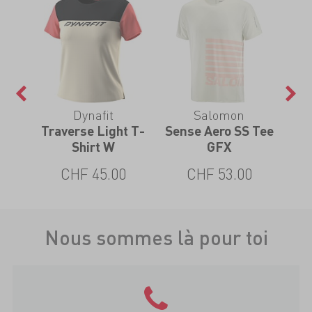
Dynafit
Salomon
ive
Traverse Light T-
Sense Aero SS Tee
Sen
Shirt W
GFX
0
CHF 45.00
CHF 53.00
Nous sommes là pour toi