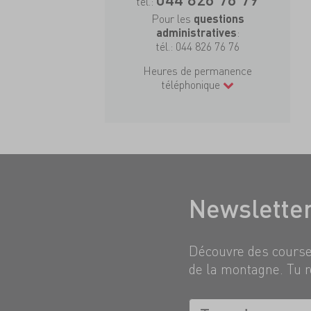
tél.:
Pour les
questions
:
administratives
tél.:
044 826 76 76
Heures de permanence
téléphonique
Newslette
Découvre des courses
de la montagne. Tu r