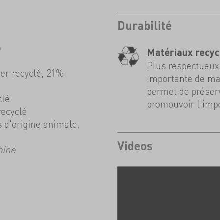
Durabilité
o
Matériaux recyc
Plus respectueux 
ter recyclé, 21%
importante de mat
permet de préserv
clé
promouvoir l'impo
recyclé
s d'origine animale.
Videos
hine