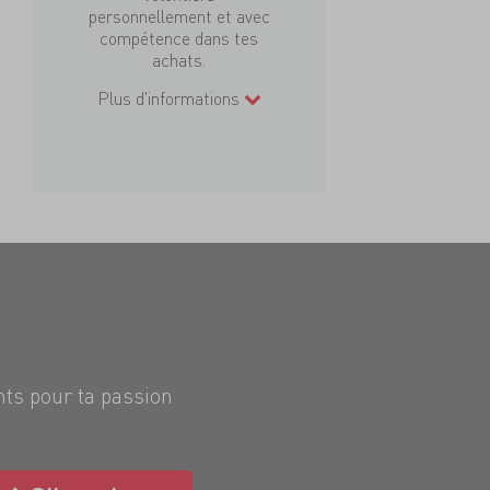
personnellement et avec
compétence dans tes
achats.
Plus d'informations
nts pour ta passion