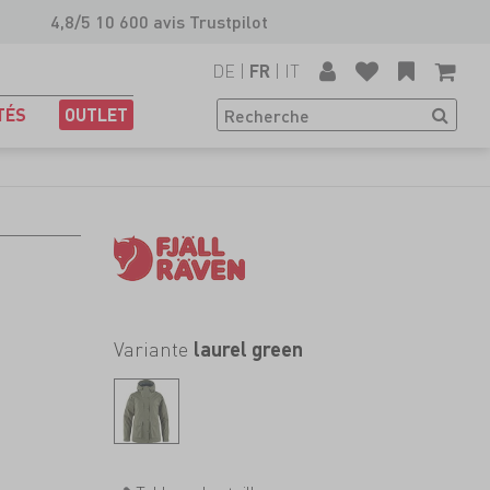
4,8/5 10 600 avis Trustpilot
DE
|
|
IT
FR
TÉS
OUTLET
Variante
laurel green