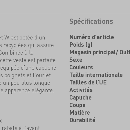
Spécifications
t W est dotée d'un
Numéro d'article
s recyclées qui assure
Poids (g)
 Combinée à la
Magasin principal/ Out
tte veste est parfaite
Sexe
t équipée d'une capuche
Couleurs
s poignets et l'ourlet
Taille internationale
e un peu plus longue
Tailles de l'UE
ne apparence élégante.
Activités
Capuche
Coupe
e
Matière
x
Durabilité
 rabats à l'avant