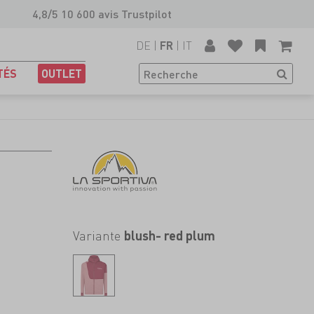
4,8/5 10 600 avis Trustpilot
DE
|
|
IT
FR
TÉS
OUTLET
Variante
blush- red plum