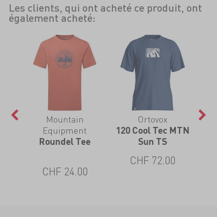
Les clients, qui ont acheté ce produit, ont
également acheté:
l
Mountain
Ortovox
Equipment
120 Cool Tec MTN
5
tain
Roundel Tee
Sun TS
w
CHF 72.00
CHF 24.00