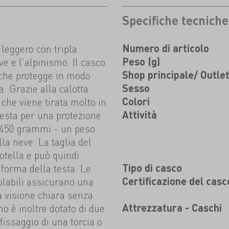
Specifiche tecniche
leggero con tripla
Numero di articolo
ve e l'alpinismo. Il casco
Peso (g)
 che protegge in modo
Shop principale/ Outle
a. Grazie alla calotta
Sesso
che viene tirata molto in
Colori
testa per una protezione
Attività
 450 grammi - un peso
lla neve. La taglia del
otella e può quindi
 forma della testa. Le
Tipo di casco
golabili assicurano una
Certificazione del casc
na visione chiara senza
o è inoltre dotato di due
Attrezzatura - Caschi
fissaggio di una torcia o