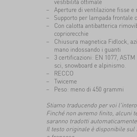
vestibilità ottimale
Aperture di ventilazione fisse e 
Supporto per lampada frontale o
Con calotta antibatterica rimovi
copriorecchie
Chiusura magnetica Fidlock, az
mano indossando i guanti
3 certificazioni: EN 1077, ASTM
sci, snowboard e alpinismo.
RECCO
Twiceme
Peso: meno di 450 grammi
Stiamo traducendo per voi l'intero s
Finché non avremo finito, alcuni t
saranno tradotti automaticamente
Il testo originale è disponibile su
o francese.