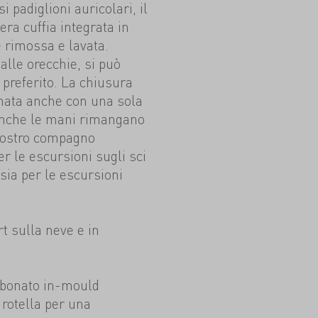
i padiglioni auricolari, il
era cuffia integrata in
 rimossa e lavata.
alle orecchie, si può
 preferito. La chiusura
nata anche con una sola
anche le mani rimangano
 vostro compagno
er le escursioni sugli sci
 sia per le escursioni
t sulla neve e in
rbonato in-mould
 rotella per una