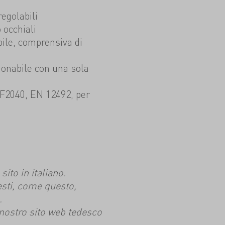
regolabili
 occhiali
bile, comprensiva di
ionabile con una sola
 F2040, EN 12492, per
ito in italiano.
esti, come questo,
.
l nostro sito web tedesco