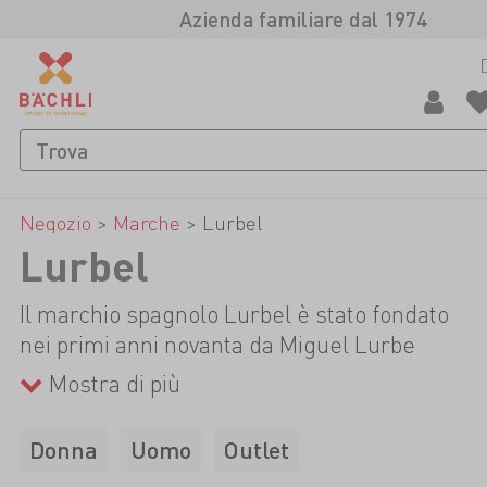
Azienda familiare dal 1974
Negozio
>
Marche
>
Lurbel
Lurbel
Il marchio spagnolo Lurbel è stato fondato
nei primi anni novanta da Miguel Lurbe
Sanz e dai suoi due figli Miguel e Rafael, e
Mostra di più
ben presto si è fatto un nome nel settore
delle calzetteria. A causa della concorrenza
Donna
Uomo
Outlet
di grandi importatori di prodotti tessili, ma