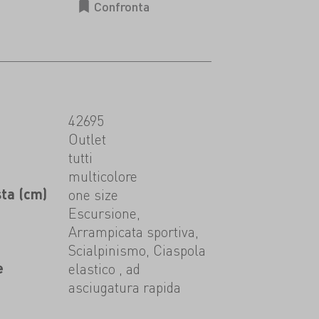
42695
t
Outlet
tutti
multicolore
sta (cm)
one size
Escursione,
Arrampicata sportiva,
Scialpinismo, Ciaspola
e
elastico , ad
asciugatura rapida