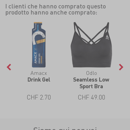
I clienti che hanno comprato questo
prodotto hanno anche comprato:
Amacx
Odlo
Drink Gel
Seamless Low
H
 Tee
Sport Bra
M
CHF 2.70
CHF 49.00