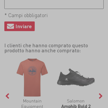
* Campi obbligatori
I clienti che hanno comprato questo
prodotto hanno anche comprato:
Mountain
Salomon
Equipment
rts
Amphib Bold 2
L