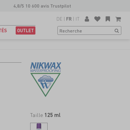
4,8/5 10 600 avis Trustpilot
DE
|
|
IT
FR
TÉS
OUTLET
Taille
125 ml