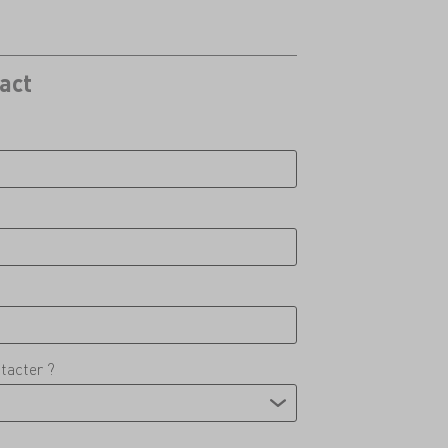
act
tacter ?