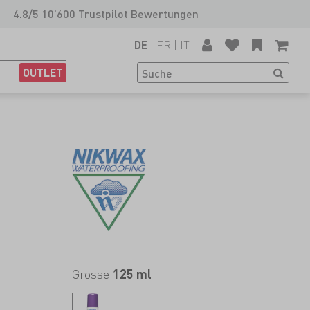
4.8/5 10'600 Trustpilot Bewertungen
|
FR
|
IT
DE
OUTLET
Grösse
125 ml