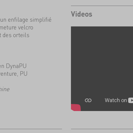
Videos
un enfilage simplifié
meture velcro
 des orteils
 en DynaPU
venture, PU
hine