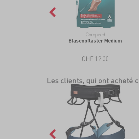
eZeefit
Compeed
kle Bootie Ultrathin
Blasenpflaster Medium
CHF 36.00
CHF 12.00
Les clients, qui ont acheté 