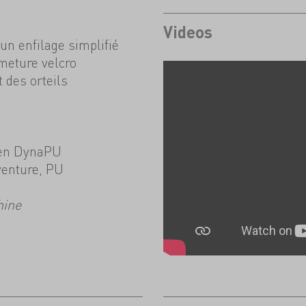
Videos
un enfilage simplifié
meture velcro
 des orteils
 en DynaPU
venture, PU
hine