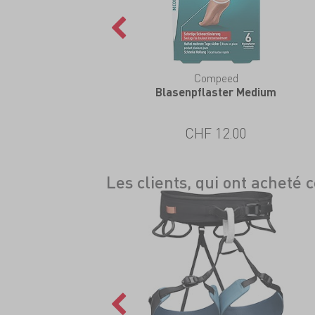
eZeefit
Compeed
kle Bootie Ultrathin
Blasenpflaster Medium
CHF 36.00
CHF 12.00
Les clients, qui ont acheté 