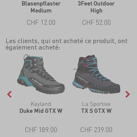
e
Blasenpflaster
3Feet Outdoor
3Fe
Medium
High
CHF 12.00
CHF 52.00
Les clients, qui ont acheté ce produit, ont
également acheté:
Kayland
La Sportiva
 Mid
Duke Mid GTX W
TX S GTX W
Sa
CHF 189.00
CHF 239.00