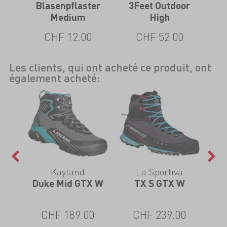
e
Blasenpflaster
3Feet Outdoor
3Fe
Medium
High
CHF 12.00
CHF 52.00
Les clients, qui ont acheté ce produit, ont
également acheté:
Kayland
La Sportiva
 Mid
Duke Mid GTX W
TX S GTX W
Sa
CHF 189.00
CHF 239.00