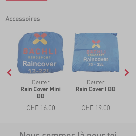
Accessoires
Deuter
Deuter
Rain Cover Mini
Rain Cover I BB
Ra
BB
CHF 16.00
CHF 19.00
Nous sommes là pour toi