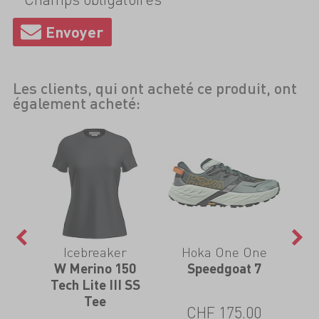
Les clients, qui ont acheté ce produit, ont
également acheté:
Icebreaker
Hoka One One
Jkt
W Merino 150
Speedgoat 7
G
Tech Lite III SS
Tee
0
CHF 175.00