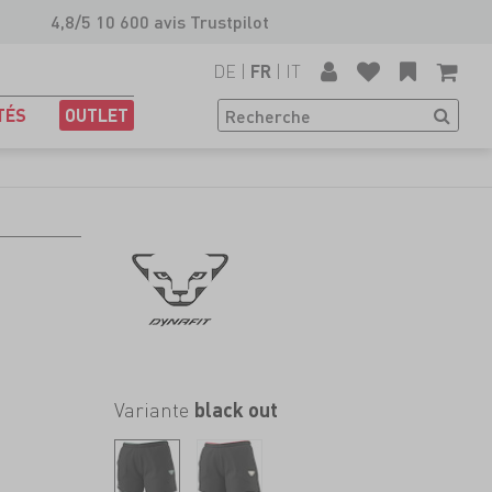
4,8/5 10 600 avis Trustpilot
DE
|
|
IT
FR
TÉS
OUTLET
Variante
black out