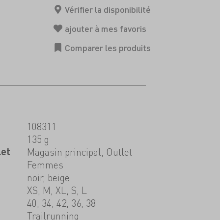
108311
135 g
let
Magasin principal, Outlet
Femmes
noir, beige
XS, M, XL, S, L
40, 34, 42, 36, 38
Trailrunning