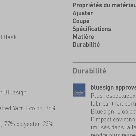
Propriétés du matéria
Ajuster
Coupe
Spécifications
t flask
Matière
Durabilité
Durabilité
bluesign approv
r Bluesign
Plus respectueux 
fabricant fait cer
elted Yarn Eco 88, 78%
Bluesign. L'objec
l'impact environ
0, 77% polyester, 23%
utilisés dans la f
rendre plus resp