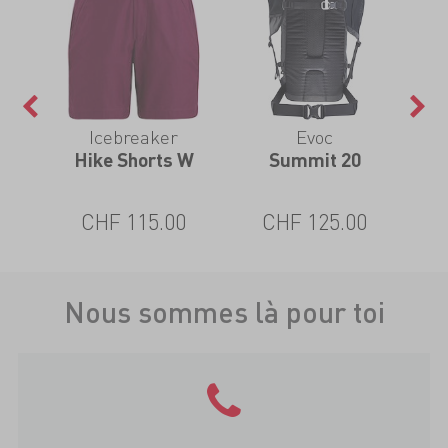
Icebreaker
Evoc
a
Hike Shorts W
Summit 20
Sp
CHF 115.00
CHF 125.00
Nous sommes là pour toi