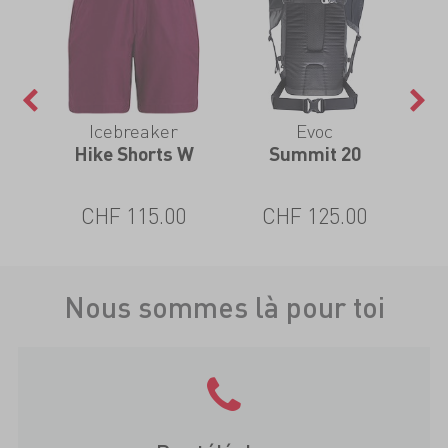
Icebreaker
Evoc
a
Hike Shorts W
Summit 20
Sp
CHF 115.00
CHF 125.00
Nous sommes là pour toi