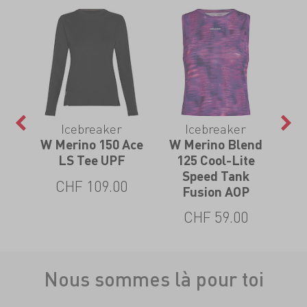
Icebreaker
Icebreaker
Bra
W Merino 150 Ace
W Merino Blend
Mer
LS Tee UPF
125 Cool-Lite
Speed Tank
CHF 109.00
Fusion AOP
CHF 59.00
Nous sommes là pour toi