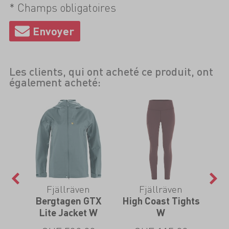
* Champs obligatoires
Les clients, qui ont acheté ce produit, ont
également acheté:
l
Fjällräven
Fjällräven
Bergtagen GTX
High Coast Tights
A
ion
Lite Jacket W
W
un