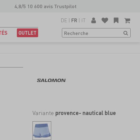
4,8/5 10 600 avis Trustpilot
DE
|
|
IT
FR
TÉS
OUTLET
Variante
provence- nautical blue