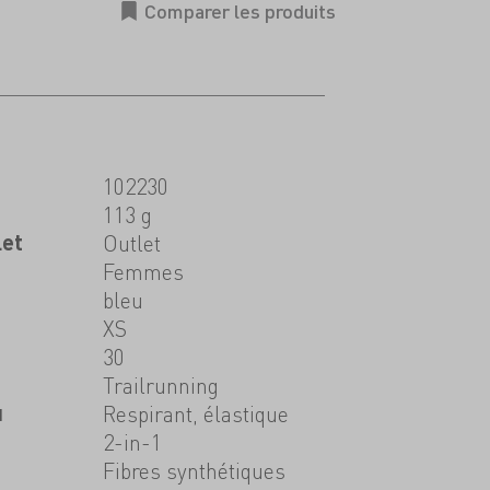
102230
113 g
let
Outlet
Femmes
bleu
XS
30
Trailrunning
u
Respirant, élastique
2-in-1
Fibres synthétiques