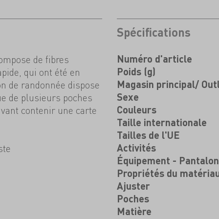
Spécifications
compose de fibres
Numéro d'article
pide, qui ont été en
Poids (g)
lon de randonnée dispose
Magasin principal/ Out
ue de plusieurs poches
Sexe
uvant contenir une carte
Couleurs
Taille internationale
Tailles de l'UE
ste
Activités
Équipement - Pantalo
Propriétés du matéria
Ajuster
Poches
e
Matière