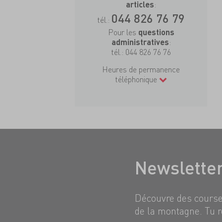
:
articles
044 826 76 79
tél.:
Pour les
questions
:
administratives
tél.:
044 826 76 76
Heures de permanence
téléphonique
Newslette
Découvre des courses
de la montagne. Tu r